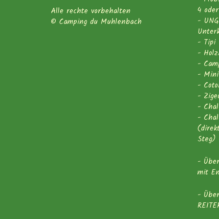
4 oder
Alle rechte vorbehalten
- UN
© Camping du Muhlenbach
Unter
- Tipi
- Holz
- Cam
- Mini
- Coto
- Zig
- Cha
- Cha
(direk
Steg)
- Übe
mit En
- Übe
REITE