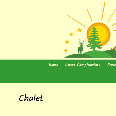
Domaine de vacances et de lo
Camping d
Home
Unser Campingplatz
Freiz
Unterkünfte
Weih
Stellplätze
Spiel
Chalet
Dauerstellplätze
Open
Übernachtung REITER :
Well
PFERD – ESEL
WHI