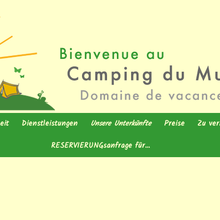
isirs
u Muhlenbach
Zum Inhalt springen
eit
Dienstleistungen
Unsere Unterkünfte
Preise
Zu ver
er : baden – angeln
Sanitäranlage
RESERVIERUNGsanfrage für…
Tipi
Unterkünfte
Mobil
platz
Waschsalon
Ein Aufenthalt mit
Hütte
Gemeinschaftlic
Hütte 2 
Mobilh
PFERD / ESEL
Küchenhütte
 Air Fitness
Minimarkt – Snack
Mini Pod
Wanderhü
Chalet
Eine Mietunterkunft
Stellplätze
VERKA
nessgarten mit
Wlan Zone – Telefonnetz
CampStern
Gemeinsc
RLPOOL – SAUNA
– Ladestation für
Ein Stellplatz
Dauerstellplätze
Küchenhü