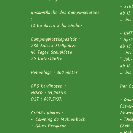
- STE
Gesamtfläche des Campingplatzes
ab 13
:
... bi
12 ha davon 2 ha Weiher
- UNT
Campingplatzkapazität :
* Apri
236 Saison Stellplätze
ab 15
40 Tages Stellplätze
... bi
24 Unterkünfte
* Juli
ab 16 
Höhenlage : 300 meter
... bi
GPS Kordinaten :
Der Ca
NORD : 49,06548
OST : 007,59371
- Daue
(Stro
Crédits photos :
Abwas
– Camping du Muhlenbach
- TAGE
– Gilles Pecqueur
(Zelt
- Mob