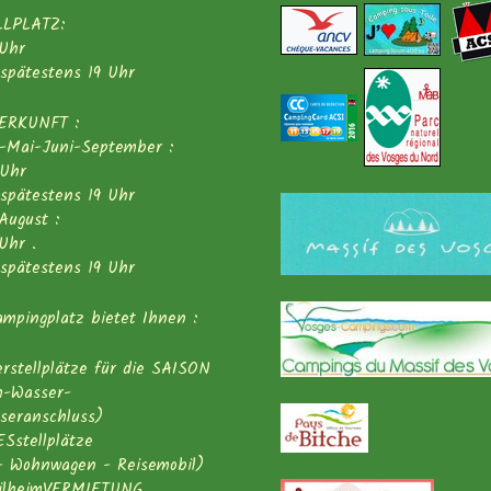
LLPLATZ:
 Uhr
s spätestens 19 Uhr
ERKUNFT :
l-Mai-Juni-September :
 Uhr
s spätestens 19 Uhr
-August :
Uhr .
s spätestens 19 Uhr
mpingplatz bietet Ihnen :
rstellplätze für die SAISON
m-Wasser-
seranschluss)
Sstellplätze
 - Wohnwagen - Reisemobil)
ilheimVERMIETUNG