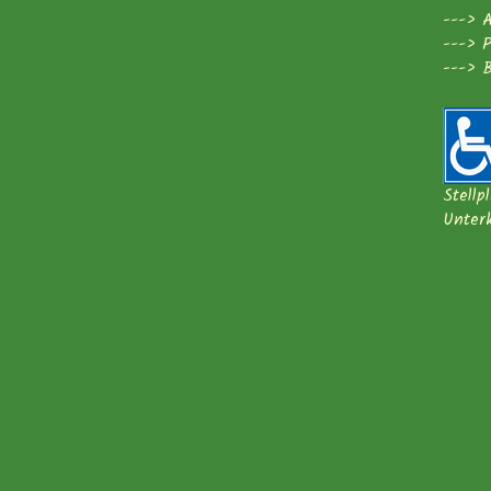
--->
A
--->
P
--->
B
Stellp
Unter