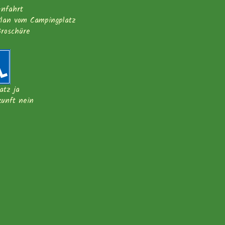
nfahrt
lan vom Campingplatz
roschüre
latz ja
kunft nein