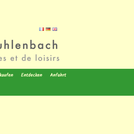
kaufen
Entdecken
Anfahrt
heim – Neu
Zisterzienserkloster in
NEST – 29 m2 – 2
STURZELBRONN
Zimmer
he
pers
eim – Gebraucht
Im Dorf
NEST – 35 m2 – 3
Zimmer
tte 2-3-4 pers
 Hedonia –
UFT
Shopping-Tourismus-Stadt
PASSION – 40 m2 – 3
haftliche
Zimmer
tte
Geschichte – Burgen