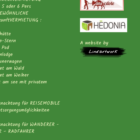
 5 oder 6 Pers
GEWÖHNLICHE
kunftVERMIETUNG :
hütte
p-Stern
A website by
 Pod
nlodge
eunerwagen
let am Wald
let am Weiher
t am see mit privatem
rnachtung für REISEMOBILE
tsorgungsmöglichkeiten
rnachtung für WANDERER -
R – RADFAHRER