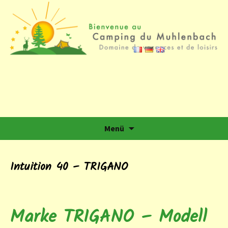
Camping du Muhlenbach
Domaine de vacances et de loisirs
Zum Inhalt springen
Menü
Intuition 40 – TRIGANO
Marke TRIGANO – Modell