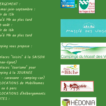
ERGEMENT :
l-mai-juin-septembre :
ir de 15h
squ'à 19h au plus tard
et-août :
ir de 16h
squ'à 19h au plus tard
ping vous propose :
places "loisirs" à la SAISON
eau-égout)
places "tourisme" pour
mping à la JOURNEE
 - caravane - camping-car)
 LOCATIONS de Mobilhomes
 ou 6 pers
 LOCATIONS d'hébergements
ITES :