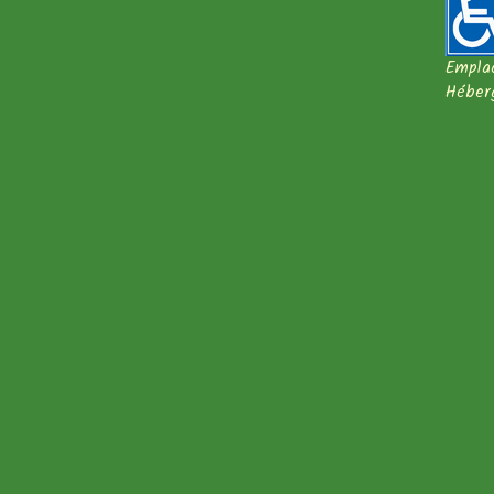
Empla
Héber