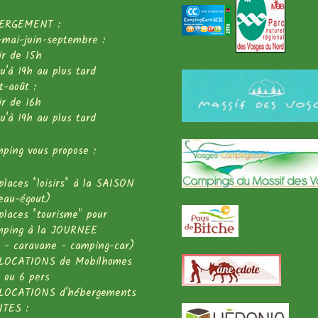
ERGEMENT :
l-mai-juin-septembre :
ir de 15h
squ'à 19h au plus tard
et-août :
ir de 16h
squ'à 19h au plus tard
ping vous propose :
places "loisirs" à la SAISON
eau-égout)
places "tourisme" pour
mping à la JOURNEE
 - caravane - camping-car)
 LOCATIONS de Mobilhomes
 ou 6 pers
 LOCATIONS d'hébergements
ITES :