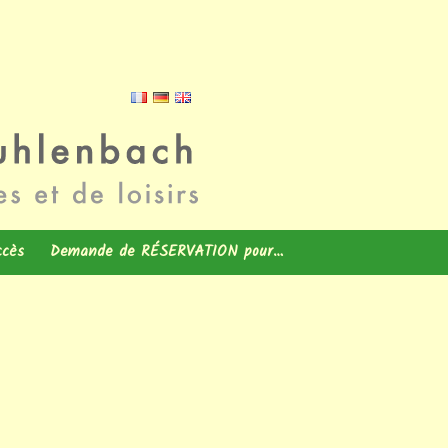
ccès
Demande de RÉSERVATION pour…
enne à
NEST – 29 m2 – 2
Un séjour avec mon
chambres
CHEVAL / ÂNE
NEST – 35 m2 – 3
Un hébergement
chambres
e-Villes
Un emplacement
PASSION – 40 m2 – 3
chambres
aux
Une séance au JARDIN