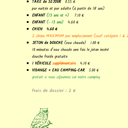
TAXE de SÉJOUR
0.55 €
par nuitée et par adulte (à partir de 18 ans)
ENFANT
(13 ans et +)
7.10 €
ENFANT
(- 13 ans)
4.60 €
CHIEN 4.60 €
2 chiens MAXIMUM par emplacement (sauf catégorie 1 & 2 
JETON de DOUCHE
(eau chaude) 1.00 €
10 minutes d’eau chaude une fois le jeton inséré
douche froide gratuite
1 VÉHICULE
supplémentaire
4.10 €
VIDANGE + EAU CAMPING-CAR
5.00 €
gratuit si vous séjournez sur notre camping
frais de dossier : 2 €