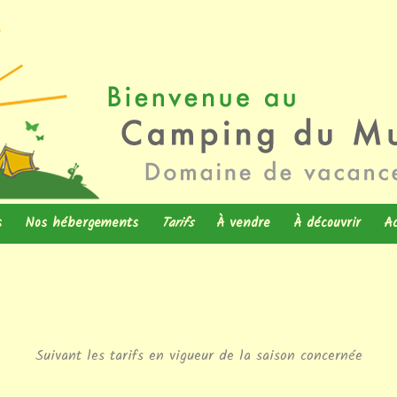
isirs
u Muhlenbach
Aller au contenu
s
Nos hébergements
Tarifs
À vendre
À découvrir
A
 – pêche
res
Tipi
Hébergements
Mobilhome – neuf
Abbaye Cisterci
STURZELBRONN
Cabane
Cabane cuisine commune
Cabane 2 pers
Mobilhome – occasion
Au village
ir
e – Snack
Mini Pod
Camping Tourisme
Cabane Rando 2-3-4 pers
Chalet Hedonia – VENDU
Suivant les tarifs en vigueur de la saison concernée
Shopping-Tourism
avec
fi – Réseau
Campétoile
Camping à la saison
Cabane Cuisine Commune
NA en
nique – Borne
Histoire – Châte