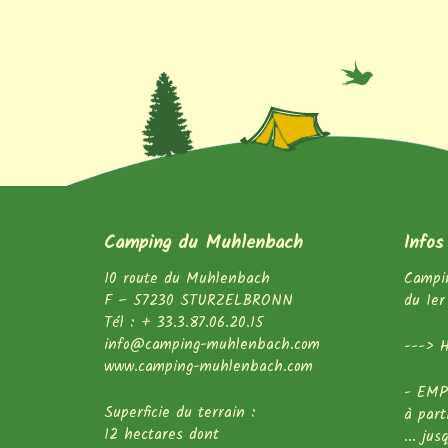
Camping du Muhlenbach
Infos
10 route du Muhlenbach
Campi
F – 57230 STURZELBRONN
du 1er
Tél : + 33.3.87.06.20.15
info@camping-muhlenbach.com
---> H
www.camping-muhlenbach.com
- EMP
Superficie du terrain :
à part
12 hectares dont
... ju