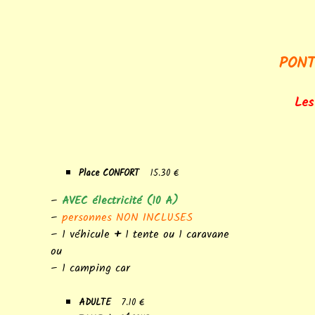
PLEIN AIR
recharg
électriq
Accueil de randonneurs –
cyclistes
À pied – à vélo
À proxi
PONT
Nos valeurs
Salle d’activité
Les
Informations pratiques
ANIMAUX de
COMPAGNIE
Place CONFORT
15.30 €
–
AVEC électricité (10 A)
–
personnes NON INCLUSES
– 1 véhicule
+
1 tente ou 1 caravane
ou
– 1 camping car
ADULTE
7.10 €