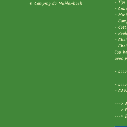
- Tipi
© Camping du Muhlenbach
- Cab
- Mini
- Camp
- Coto
- Roul
- Chal
- Chal
(au bo
avec p
- acc
- acc
- CAV
--->
A
--->
P
--->
B