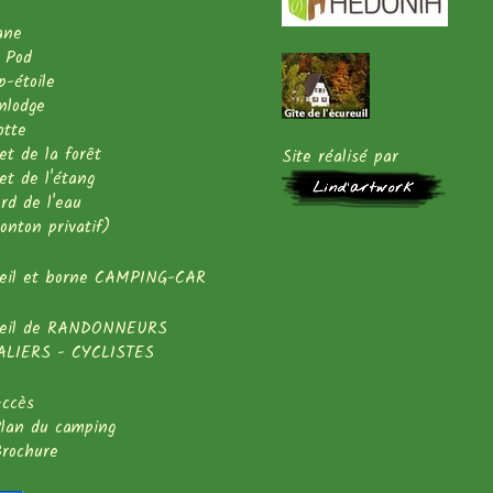
ane
 Pod
-étoile
nlodge
otte
et de la forêt
Site réalisé par
et de l'étang
rd de l'eau
onton privatif)
ueil et borne CAMPING-CAR
ueil de RANDONNEURS
ALIERS - CYCLISTES
ccès
lan du camping
rochure