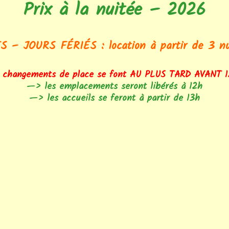
Prix à la nuitée – 2026
e voiture
ue
Carbet aux Hamacs
Animaux : chien
Verre – Cristal –
Artisanat
mité
Cotonlodge
Pêche
S – JOURS FÉRIÉS : location à partir de 3 nu
Nature
Roulotte
Cavaliers
 changements de place se font AU PLUS TARD AVANT 1
Parc – Zoo
Chalet
Jardin bien-être avec
Chalet de la Forêt
—> les emplacements seront libérés à 12h
JACUZZI – SAUNA
—> les accueils se feront à partir de 13h
Gastronomie
Mobilhome
Chalet de l’Etang… avec
MH 4 pers + 1 enfant
Les plus
PONTON PRIVATIF
MH 5 pers – 35 m2
MH 5 pers – 40 m2
MH 6 pers