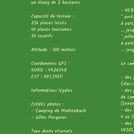
un étang de 2 hectares
- HEB
Capacité du terrain :
* avri
236 places loisirs
à part
40 places tourismes
... ju
24 locatifs
* juill
à part
Altitude : 300 mètres
... ju
Coordonnées GPS :
Le cam
NORD : 49,06548
EST : 007,59371
- des 
(élec-
Informations légales
- des 
du ca
(tente
Crédits photos :
- des
– Camping du Muhlenbach
4 ou 5
– Gilles Pecqueur
- des
INSOL
Tous droits réservés