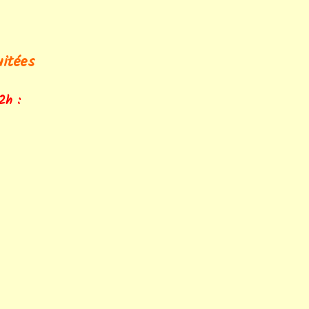
BIEN-ETRE
EXPRESSION – 40 m2 –
2 chambres – VENDU
itées
Intuition 40 – VENDU
Intuition Luxe – VENDU
2h :